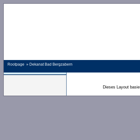
Rootpage
» Dekanat Bad Bergzabern
Dieses Layout basie