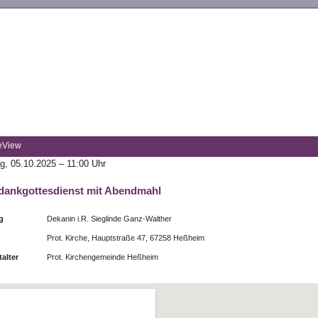
eView
g, 05.10.2025 – 11:00 Uhr
dankgottesdienst mit Abendmahl
g
Dekanin i.R. Sieglinde Ganz-Walther
Prot. Kirche, Hauptstraße 47, 67258 Heßheim
talter
Prot. Kirchengemeinde Heßheim