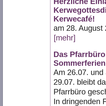
Herzliche Ein
Kerwegottesd
Kerwecafé!
am 28. August 
[mehr]
Das Pfarrbür
Sommerferien
Am 26.07. und
29.07. bleibt d
Pfarrbüro gesc
In dringenden 