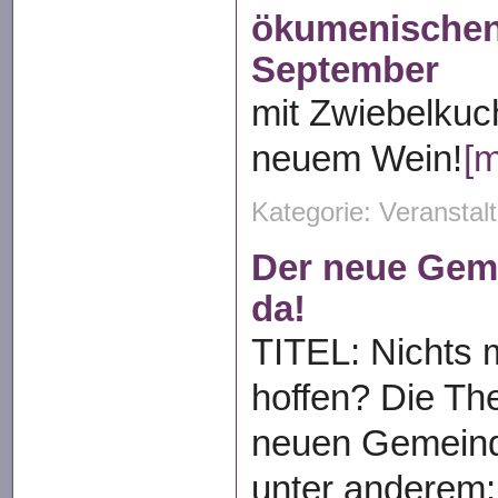
ökumenischen
September
mit Zwiebelku
neuem Wein!
[m
Kategorie: Veransta
Der neue Geme
da!
TITEL: Nichts 
hoffen? Die T
neuen Gemeind
unter anderem: 