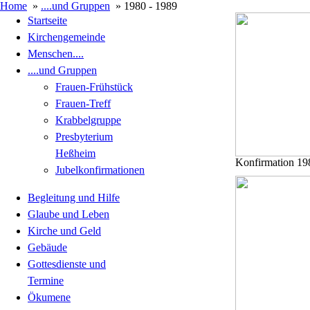
Home
»
....und Gruppen
» 1980 - 1989
Startseite
Kirchengemeinde
Menschen....
....und Gruppen
Frauen-Frühstück
Frauen-Treff
Krabbelgruppe
Presbyterium
Heßheim
Konfirmation 19
Jubelkonfirmationen
Begleitung und Hilfe
Glaube und Leben
Kirche und Geld
Gebäude
Gottesdienste und
Termine
Ökumene