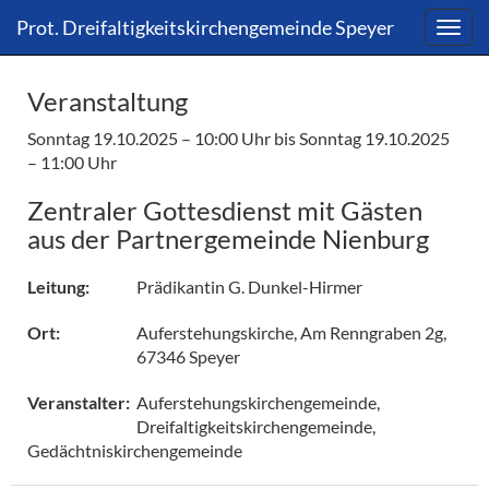
Direkt
Direkt
Prot. Dreifaltigkeitskirchengemeinde Speyer
zum
zum
Inhalt
Inhalt
springen
springen
Veranstaltung
Sonntag 19.10.2025 – 10:00 Uhr
bis Sonntag 19.10.2025
– 11:00 Uhr
Zentraler Gottesdienst mit Gästen
aus der Partnergemeinde Nienburg
Prädikantin G. Dunkel-Hirmer
Leitung:
Auferstehungskirche, Am Renngraben 2g,
Ort:
67346 Speyer
Auferstehungskirchengemeinde,
Veranstalter:
Dreifaltigkeitskirchengemeinde,
Gedächtniskirchengemeinde