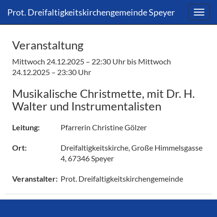
Direkt
Direkt
Prot. Dreifaltigkeitskirchengemeinde Speyer
zum
zum
Inhalt
Inhalt
springen
springen
Veranstaltung
Mittwoch 24.12.2025 – 22:30 Uhr
bis Mittwoch
24.12.2025 – 23:30 Uhr
Musikalische Christmette, mit Dr. H.
Walter und Instrumentalisten
Pfarrerin Christine Gölzer
Leitung:
Dreifaltigkeitskirche, Große Himmelsgasse
Ort:
4, 67346 Speyer
Prot. Dreifaltigkeitskirchengemeinde
Veranstalter: