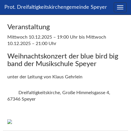
Direkt
Direkt
Prot. Dreifaltigkeitskirchengemeinde Speyer
zum
zum
Inhalt
Inhalt
springen
springen
Veranstaltung
Mittwoch 10.12.2025 – 19:00 Uhr
bis Mittwoch
10.12.2025 – 21:00 Uhr
Weihnachtskonzert der blue bird big
band der Musikschule Speyer
unter der Leitung von Klaus Gehrlein
Leitung:
Dreifaltigkeitskirche, Große Himmelsgasse 4,
Ort:
67346 Speyer
Veranstalter:
Dokumente: