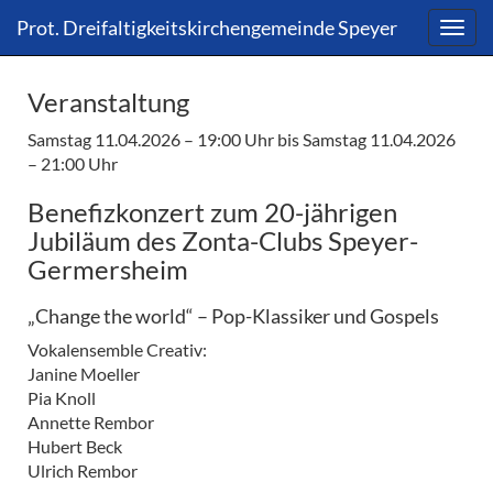
Direkt
Direkt
Prot. Dreifaltigkeitskirchengemeinde Speyer
zum
zum
Inhalt
Inhalt
springen
springen
Veranstaltung
Samstag 11.04.2026 – 19:00 Uhr
bis Samstag 11.04.2026
– 21:00 Uhr
Benefizkonzert zum 20-jährigen
Jubiläum des Zonta-Clubs Speyer-
Germersheim
„Change the world“ – Pop-Klassiker und Gospels
Vokalensemble Creativ:
Janine Moeller
Pia Knoll
Annette Rembor
Hubert Beck
Ulrich Rembor