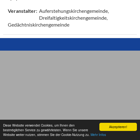
Auferstehungskirchengemeinde,
Veranstalter:
Dreifaltigkeitskirchengemeinde,
Gedächtniskirchengemeinde
Diese Website verwendet Cookies, um Ihnen den
Akzeptieren!
bestmöglichen Service zu gewährleisten. Wenn Sie unsere
Website weiter nutzen, stimmen Sie der Cookie-Nutzung zu.
Mehr Infos