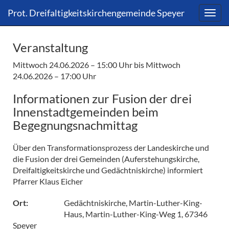
Direkt
Direkt
Prot. Dreifaltigkeitskirchengemeinde Speyer
zum
zum
Inhalt
Inhalt
springen
springen
Veranstaltung
Mittwoch 24.06.2026 – 15:00 Uhr
bis Mittwoch
24.06.2026 – 17:00 Uhr
Informationen zur Fusion der drei
Innenstadtgemeinden beim
Begegnungsnachmittag
Über den Transformationsprozess der Landeskirche und
die Fusion der drei Gemeinden (Auferstehungskirche,
Dreifaltigkeitskirche und Gedächtniskirche) informiert
Pfarrer Klaus Eicher
Gedächtniskirche, Martin-Luther-King-
Ort:
Haus, Martin-Luther-King-Weg 1, 67346
Speyer