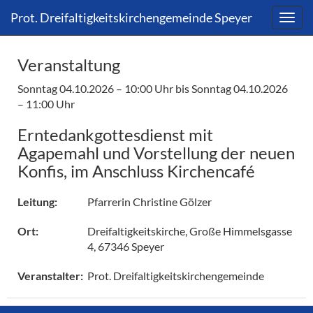
Direkt
Direkt
Prot. Dreifaltigkeitskirchengemeinde Speyer
zum
zum
Inhalt
Inhalt
springen
springen
Veranstaltung
Sonntag 04.10.2026 – 10:00 Uhr
bis Sonntag 04.10.2026
– 11:00 Uhr
Erntedankgottesdienst mit
Agapemahl und Vorstellung der neuen
Konfis, im Anschluss Kirchencafé
Pfarrerin Christine Gölzer
Leitung:
Dreifaltigkeitskirche, Große Himmelsgasse
Ort:
4, 67346 Speyer
Prot. Dreifaltigkeitskirchengemeinde
Veranstalter: