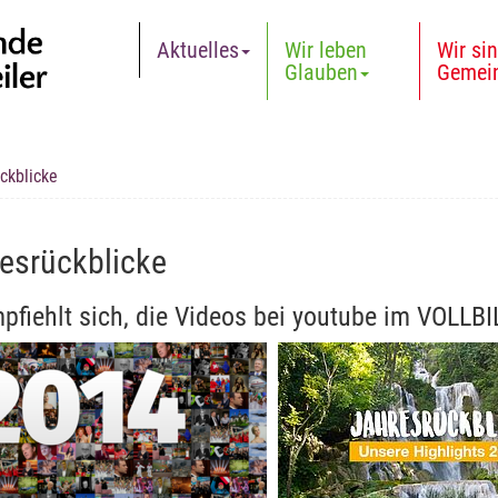
Aktuelles
Wir leben
Wir si
Glauben
Gemei
ckblicke
esrückblicke
pfiehlt sich, die Videos bei youtube im VOL