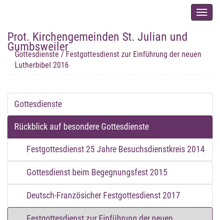
Men
auskl
Prot. Kirchengemeinden St. Julian und
Startseite
/
Wir leben Glauben
/
Rückblick auf besondere
Gumbsweiler
Gottesdienste
/ Festgottesdienst zur Einführung der neuen
Lutherbibel 2016
Gottesdienste
Rückblick auf besondere Gottesdienste
Festgottesdienst 25 Jahre Besuchsdienstkreis 2014
Gottesdienst beim Begegnungsfest 2015
Deutsch-Französicher Festgottesdienst 2017
Festgottesdienst zur Einführung der neuen