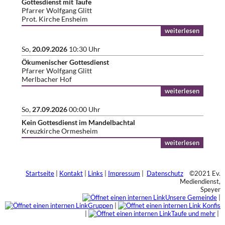
Gottesdienst mit Taufe
Pfarrer Wolfgang Glitt
Prot. Kirche Ensheim
weiterlesen
So,
20.09.2026
10:30 Uhr
Ökumenischer Gottesdienst
Pfarrer Wolfgang Glitt
Merlbacher Hof
weiterlesen
So,
27.09.2026
00:00 Uhr
Kein Gottesdienst im Mandelbachtal
Kreuzkirche Ormesheim
weiterlesen
Startseite
|
Kontakt
|
Links
|
Impressum
|
Datenschutz
©2021 Ev.
Mediendienst,
Speyer
Unsere Gemeinde
|
Gruppen
|
Konfis
|
Taufe und mehr
|