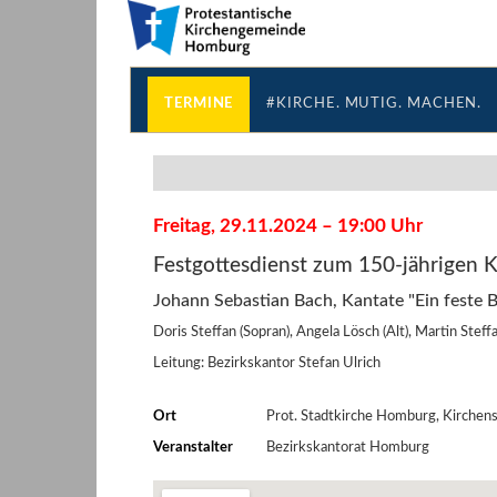
Direkt
Direkt
zum
zum
Inhalt
Inhalt
springen
springen
TERMINE
#KIRCHE. MUTIG. MACHEN.
Freitag, 29.11.2024 – 19:00 Uhr
Festgottesdienst zum 150-jährigen 
Johann Sebastian Bach, Kantate "Ein feste 
Doris Steffan (Sopran), Angela Lösch (Alt), Martin Ste
Leitung: Bezirkskantor Stefan Ulrich
Ort
Prot. Stadtkirche Homburg, Kirche
Veranstalter
Bezirkskantorat Homburg