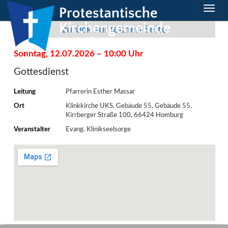
Direkt
Direkt
zum
zum
zurück zur letzten Seite
Inhalt
Inhalt
springen
springen
Sonntag, 12.07.2026 – 10:00 Uhr
Gottesdienst
Leitung
Pfarrerin Esther Massar
Ort
Klinkkirche UKS, Gebäude 55, Gebäude 55,
Kirrberger Straße 100, 66424 Homburg
Veranstalter
Evang. Klinikseelsorge