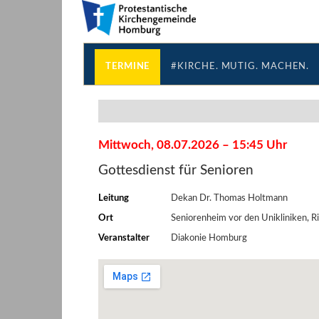
Direkt
Direkt
zum
zum
Inhalt
Inhalt
springen
springen
TERMINE
#KIRCHE. MUTIG. MACHEN.
Mittwoch, 08.07.2026 – 15:45 Uhr
Gottesdienst für Senioren
Leitung
Dekan Dr. Thomas Holtmann
Ort
Seniorenheim vor den Unikliniken,
Veranstalter
Diakonie Homburg