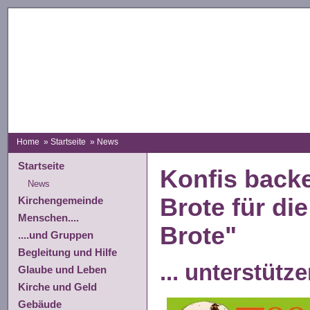
Home
»
Startseite
» News
Startseite
Konfis back
News
Brote für di
Kirchengemeinde
Menschen....
Brote"
....und Gruppen
Begleitung und Hilfe
... unterstütze
Glaube und Leben
Kirche und Geld
Gebäude