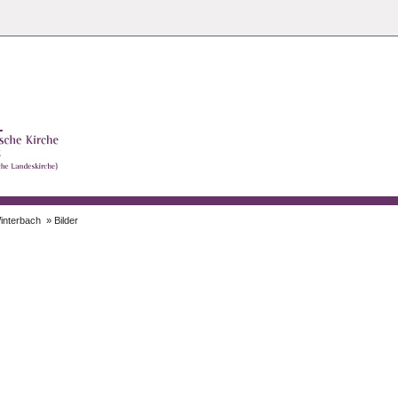
nk zurück zur
interbach
» Bilder