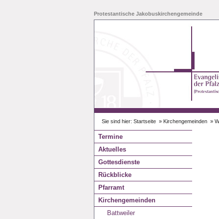
Protestantische Jakobuskirchengemeinde
Logo der Evangelischen Kirche der Pfalz - Li
Startseite
Sie sind hier:
Startseite
»
Kirchengemeinden
»
W
Termine
Aktuelles
Gottesdienste
Rückblicke
Pfarramt
Kirchengemeinden
Battweiler