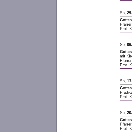
So,
29
Gottes
Pfarre
Prot. K
So,
06
Gottes
mit Ki
Pfarre
Prot. 
So,
13
Gottes
Prädik
Prot. 
So,
20
Gottes
Pfarre
Prot. 