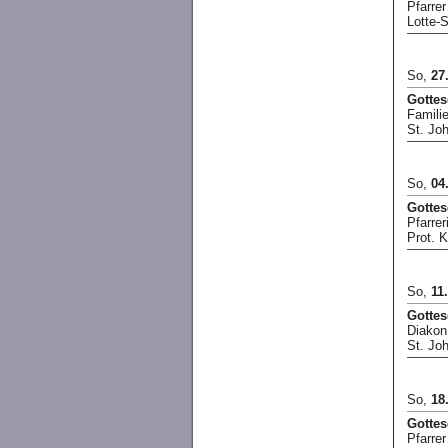
Pfarre
Lotte-
So,
27
Gottes
Famili
St. Jo
So,
04
Gotte
Pfarrer
Prot. K
So,
11
Gottes
Diakon
St. Jo
So,
18
Gottes
Pfarre