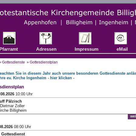
Pfarramt
Adressen
Impressum
eMail
»
Gottesdienste
» Gottesdienstplan
beachten Sie in diesem Jahr auch unsere besonderen Gottesdienste anlä
hre ev. Kirche Ingenheim - hier klicken -
sdienstplan
.08.2026
10:00 Uhr
uff Pälzisch
Dietmar Zoller
irche Billigheim
wei
08.2026
08:00 Uhr
 Gottesdienst