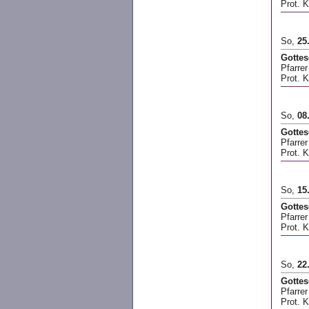
Prot. 
So,
25
Gottes
Pfarre
Prot. K
So,
08
Gottes
Pfarrer
Prot. 
So,
15
Gottes
Pfarre
Prot. 
So,
22
Gotte
Pfarre
Prot. K