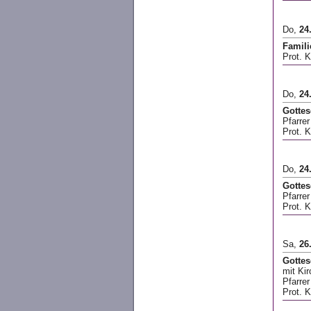
Do,
24
Famili
Prot. K
Do,
24
Gottes
Pfarre
Prot. 
Do,
24
Gottes
Pfarrer
Prot. 
Sa,
26
Gotte
mit Ki
Pfarre
Prot. K