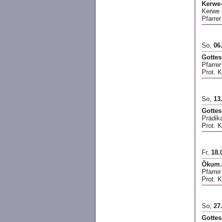
Kerwe-
Kerwe 
Pfarre
So,
06
Gottes
Pfarre
Prot. K
So,
13
Gottes
Prädik
Prot. 
Fr,
18.
Ökum. 
Pfarre
Prot. K
So,
27
Gottes