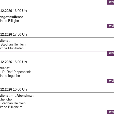
wei
.12.2026
16:00 Uhr
engottesdienst
irche Billigheim
wei
.12.2026
17:30 Uhr
dienst
r Stephan Heinlein
Kirche Mühlhofen
wei
.12.2026
18:00 Uhr
dienst
 i.R. Ralf Piepenbrink
Kirche Ingenheim
wei
.12.2026
10:00 Uhr
sdienst mit Abendmahl
rchenchor
r Stephan Heinlein
irche Billigheim
wei