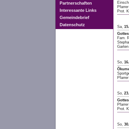
Einsch
Partnerschaften
Pfarre
Interessante Links
Prot. K
Gemeindebrief
Datenschutz
Sa,
15
Gottes
Fam. 
Stepha
Garten
So,
16
Ökumen
Sportg
Pfarre
So,
23
Gottes
Pfarre
Prot. 
So,
30