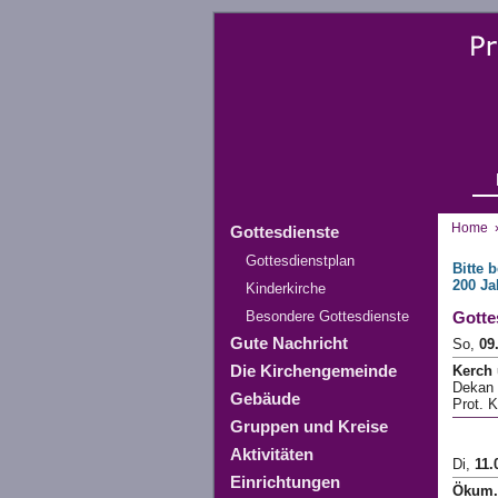
Home
Gottesdienste
Gottesdienstplan
Bitte 
200 Ja
Kinderkirche
Besondere Gottesdienste
Gotte
Gute Nachricht
So,
09
Kerch 
Die Kirchengemeinde
Dekan 
Gebäude
Prot. K
Gruppen und Kreise
Aktivitäten
Di,
11.
Einrichtungen
Ökum.