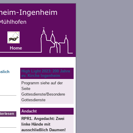
Home
High Light 2023: 200 Jahre
sslich
ev. Kirche Ingenheim
Programm siehe auf der
Seite
Gottesdienste/Besondere
Gottesdienste
Andacht
terlesen
RPR1. Angedacht: Zwei
linke Hände mit
ausschließlich Daumen!