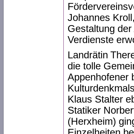
Fördervereins
Johannes Kroll,
Gestaltung de
Verdienste erw
Landrätin Ther
die tolle Gemei
Appenhofener b
Kulturdenkmals
Klaus Stalter eb
Statiker Norber
(Herxheim) gin
Einzelheiten be