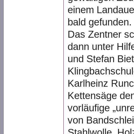
einem Landauer
bald gefunden.
Das Zentner sc
dann unter Hil
und Stefan Biet
Klingbachschule
Karlheinz Runck
Kettensäge den
vorläufige „unr
von Bandschlei
Stahlwolle, Ho