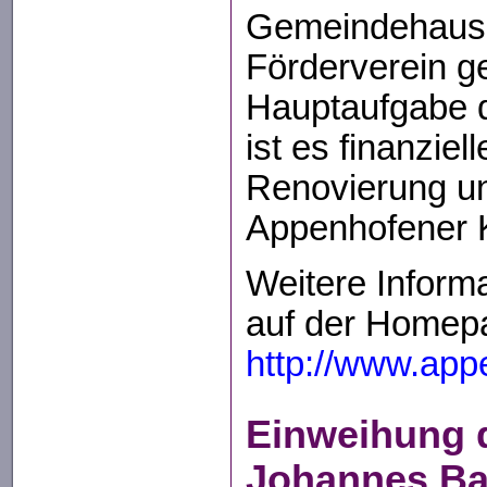
Gemeindehaus 
Förderverein g
Hauptaufgabe d
ist es finanziell
Renovierung un
Appenhofener K
Weitere Informa
auf der Homep
http://www.app
Einweihung d
Johannes Bap