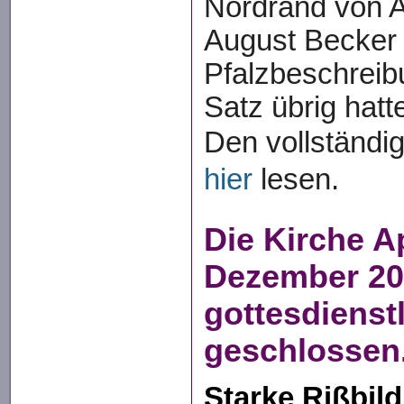
Nordrand von A
August Becker 
Pfalzbeschreib
Satz übrig hatt
Den vollständi
hier
lesen.
Die Kirche A
Dezember 20
gottesdienst
geschlossen
Starke Rißbil