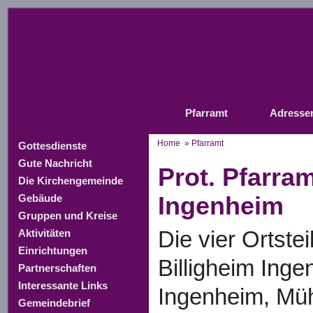
Pfarramt
Adresse
Home
» Pfarramt
Gottesdienste
Gute Nachricht
Prot. Pfarram
Die Kirchengemeinde
Ingenheim
Gebäude
Gruppen und Kreise
Die vier Ortste
Aktivitäten
Einrichtungen
Billigheim Inge
Partnerschaften
Interessante Links
Ingenheim, Mü
Gemeindebrief