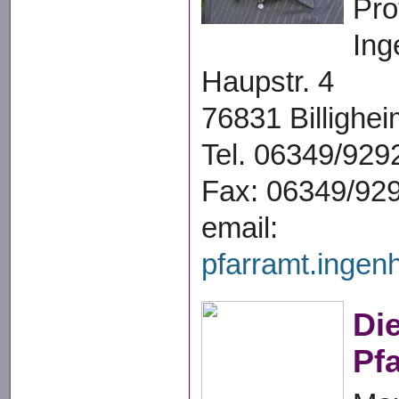
Pro
Ing
Haupstr. 4
76831 Billighe
Tel. 06349/929
Fax: 06349/92
email:
pfarramt.ingen
Di
Pf