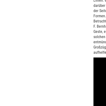
Linien: 
darüber 
der Sei
Formen.
Betracht
F. Bern
Geste, e
solchen 
entmündi
Großzügi
aufhelfe