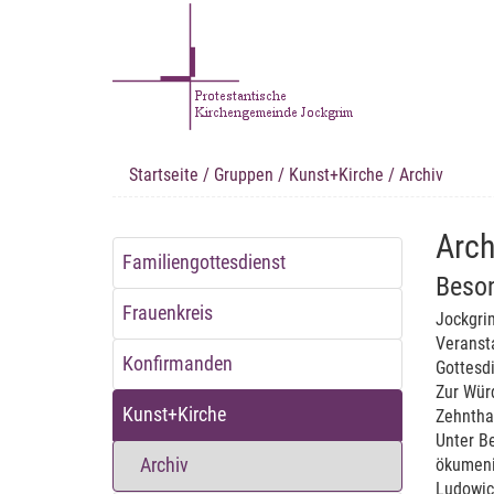
Startseite
/
Gruppen
/
Kunst+Kirche
/ Archiv
Arch
Familiengottesdienst
Beson
Frauenkreis
Jockgrim
Veranst
Konfirmanden
Gottesdi
Zur Wür
Kunst+Kirche
Zehnthau
Unter B
Archiv
ökumeni
Ludowici