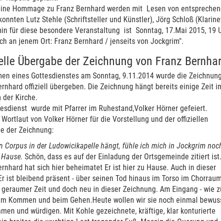
 eine Hommage zu Franz Bernhard werden mit Lesen von entsprechen
onnten Lutz Stehle (Schriftsteller und Künstler), Jörg Schloß (Klari
in für diese besondere Veranstaltung ist Sonntag, 17.Mai 2015, 19 U
h an jenem Ort: Franz Bernhard / jenseits von Jockgrim".
ielle Übergabe der Zeichnung von Franz Bernha
en eines Gottesdienstes am Sonntag, 9.11.2014 wurde die Zeichnun
rnhard offiziell übergeben. Die Zeichnung hängt bereits einige Zeit i
 der Kirche.
esdienst wurde mit Pfarrer im Ruhestand,Volker Hörner gefeiert.
 Wortlaut von Volker Hörner für die Vorstellung und der offiziellen
e der Zeichnung:
n Corpus in der Ludowicikapelle hängt, fühle ich mich in Jockgrim noc
 Hause.
Schön, dass es auf der Einladung der Ortsgemeinde zitiert ist
rnhard hat sich hier beheimatet Er ist hier zu Hause. Auch in dieser
Er ist bleibend präsent - über seinen Tod hinaus im Torso im Chorrau
t geraumer Zeit und doch neu in dieser Zeichnung. Am Eingang - wie 
im Kommen und beim Gehen.Heute wollen wir sie noch einmal bewus
en und würdigen. Mit Kohle gezeichnete, kräftige, klar konturierte