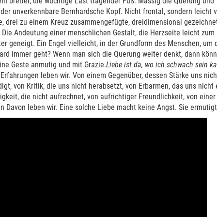
ein breiter, die wuchtige Last tragender Fuß. Massig die Querung und
der unverkennbare Bernhardsche Kopf. Nicht frontal, sondern leicht 
te, drei zu einem Kreuz zusammengefügte, dreidimensional gezeichne
 Die Andeutung einer menschlichen Gestalt, die Herzseite leicht zum
er geneigt. Ein Engel vielleicht, in der Grundform des Menschen, um 
hard immer geht? Wenn man sich die Querung weiter denkt, dann könn
ine Geste anmutig und mit Grazie.
Liebe ist da, wo ich schwach sein k
Erfahrungen leben wir. Von einem Gegenüber, dessen Stärke uns nicht 
gt, von Kritik, die uns nicht herabsetzt, von Erbarmen, das uns nicht 
gkeit, die nicht aufrechnet, von aufrichtiger Freundlichkeit, von eine
n Davon leben wir. Eine solche Liebe macht keine Angst. Sie ermutigt