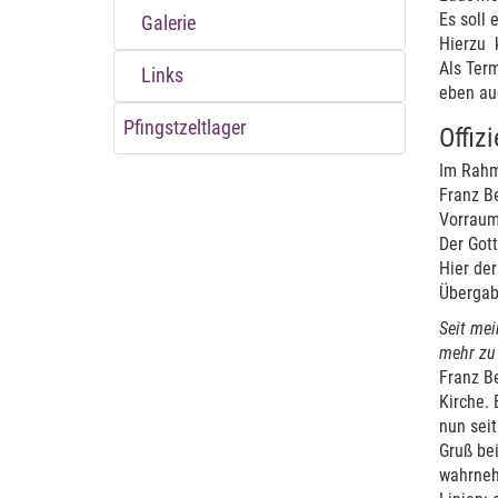
Es soll
Galerie
Hierzu k
Als Term
Links
eben auc
Pfingstzeltlager
Offiz
Im Rahm
Franz Be
Vorraum
Der Gott
Hier der
Übergab
Seit mei
mehr zu
Franz Be
Kirche. 
nun sei
Gruß be
wahrnehm