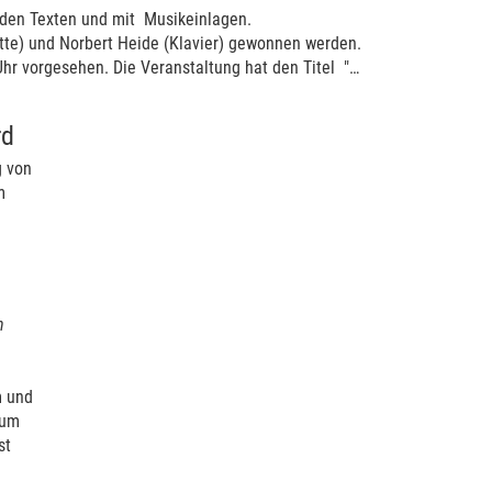
den Texten und mit Musikeinlagen.
nette) und Norbert Heide (Klavier) gewonnen werden.
hr vorgesehen. Die Veranstaltung hat den Titel "…
rd
g von
m
h
.
m und
zum
st