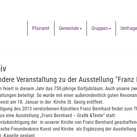
Pfarramt
Gemeinde
Gruppen
Umfrag
iv
dere Veranstaltung zu der Ausstellung "Franz 
 feiert in diesem Jahr das 750-jährige Dorfjubiläum. Auch unsere zw
altungen beteiligt. So wurde mit einer außerordentlich guten Reson
enst am 18. Januar in der Kirche St. Georg eröffnet.
digung des 2013 verstorbenen Künstlers Franz Bernhard findet zum T
s eine Ausstellung „Franz Bernhard – Grafik &Texte“ statt.
erücksichtigung der in unserer Kirche von Franz Bernhard geschaffe
sche Freundeskreis Kunst und Kirche als Ergänzung der Ausstellung
 -Kapelle geplant.