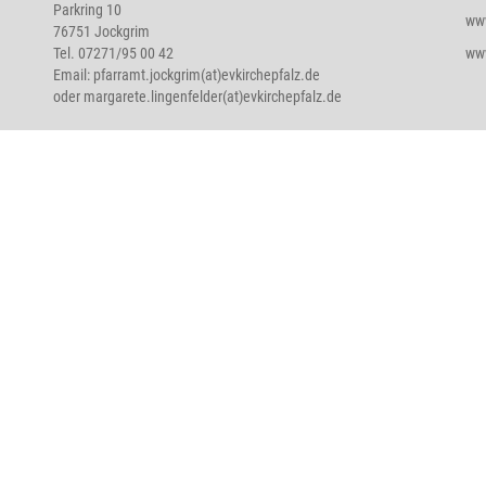
Parkring 10
www
76751 Jockgrim
Tel. 07271/95 00 42
ww
Email:
pfarramt.jockgrim(at)evkirchepfalz.de
oder
margarete.lingenfelder(at)evkirchepfalz.de