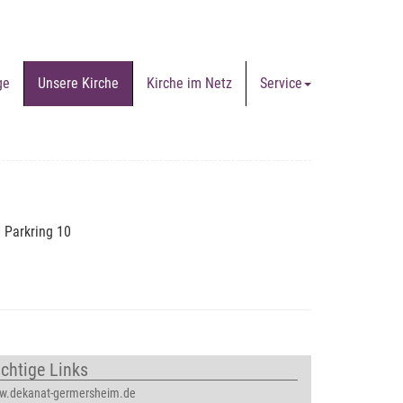
ge
Unsere Kirche
Kirche im Netz
Service
 Parkring 10
chtige Links
w.dekanat-germersheim.de