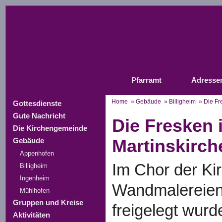
Pfarramt
Adresse
Home
»
Gebäude
»
Billigheim
» Die Fre
Gottesdienste
Gute Nachricht
Die Fresken 
Die Kirchengemeinde
Martinskirch
Gebäude
Appenhofen
Im Chor der Ki
Billigheim
Ingenheim
Wandmalereien 
Mühlhofen
Gruppen und Kreise
freigelegt wurd
Aktivitäten