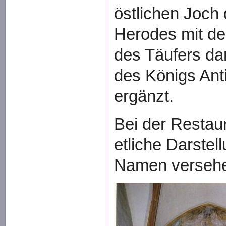
östlichen Joch
Herodes mit d
des Täufers dar
des Königs An
ergänzt.
Bei der Restau
etliche Darstel
Namen verseh