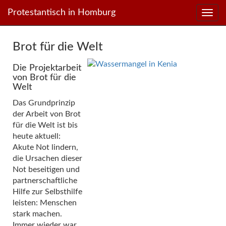
Direkt
Direkt
Protestantisch in Homburg
zum
zum
Inhalt
Inhalt
springen
springen
Brot für die Welt
Die Projektarbeit
von Brot für die
Welt
Das Grundprinzip
der Arbeit von Brot
für die Welt ist bis
heute aktuell:
Akute Not lindern,
die Ursachen dieser
Not beseitigen und
partnerschaftliche
Hilfe zur Selbsthilfe
leisten: Menschen
stark machen.
Immer wieder war