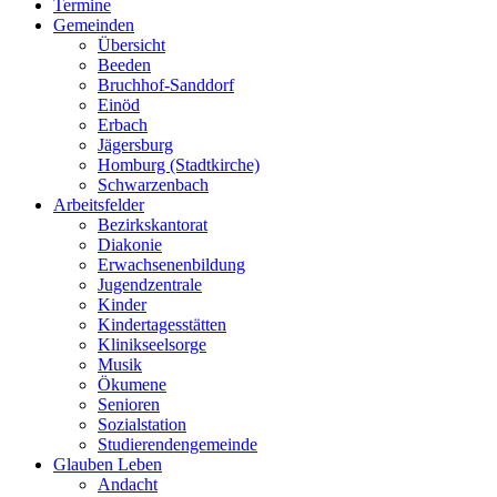
Termine
Gemeinden
Übersicht
Beeden
Bruchhof-Sanddorf
Einöd
Erbach
Jägersburg
Homburg (Stadtkirche)
Schwarzenbach
Arbeitsfelder
Bezirkskantorat
Diakonie
Erwachsenenbildung
Jugendzentrale
Kinder
Kindertagesstätten
Klinikseelsorge
Musik
Ökumene
Senioren
Sozialstation
Studierendengemeinde
Glauben Leben
Andacht