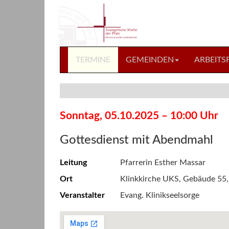
Direkt
Direkt
zum
zum
Inhalt
Inhalt
springen
springen
TERMINE
GEMEINDEN
ARBEITS
Sonntag, 05.10.2025 – 10:00 Uhr
Gottesdienst mit Abendmahl
Leitung
Pfarrerin Esther Massar
Ort
Klinkkirche UKS, Gebäude 55,
Veranstalter
Evang. Klinikseelsorge