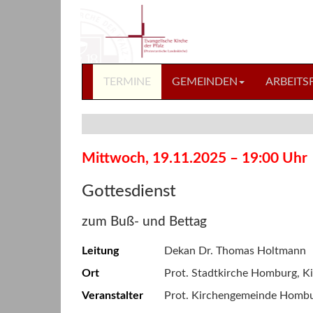
Direkt
Direkt
zum
zum
Inhalt
Inhalt
springen
springen
TERMINE
GEMEINDEN
ARBEITS
Mittwoch, 19.11.2025 – 19:00 Uhr
Gottesdienst
zum Buß- und Bettag
Leitung
Dekan Dr. Thomas Holtmann
Ort
Prot. Stadtkirche Homburg, 
Veranstalter
Prot. Kirchengemeinde Homb