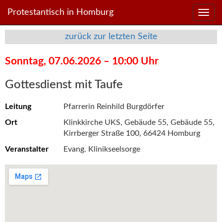
Direkt
Direkt
Protestantisch in Homburg
zum
zum
Inhalt
Inhalt
zurück zur letzten Seite
springen
springen
Sonntag, 07.06.2026 – 10:00 Uhr
Gottesdienst mit Taufe
Leitung
Pfarrerin Reinhild Burgdörfer
Ort
Klinkkirche UKS, Gebäude 55, Gebäude 55,
Kirrberger Straße 100, 66424 Homburg
Veranstalter
Evang. Klinikseelsorge