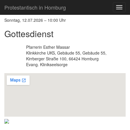
Direkt
Direkt
zurück zur letzten Seite
Protestantisch in Homburg
zum
zum
Inhalt
Inhalt
springen
springen
Sonntag, 12.07.2026 – 10:00 Uhr
Gottesdienst
Pfarrerin Esther Massar
Leitung
Klinkkirche UKS, Gebäude 55, Gebäude 55,
Ort
Kirrberger Straße 100, 66424 Homburg
Evang. Klinikseelsorge
Veranstalter
Dokumente