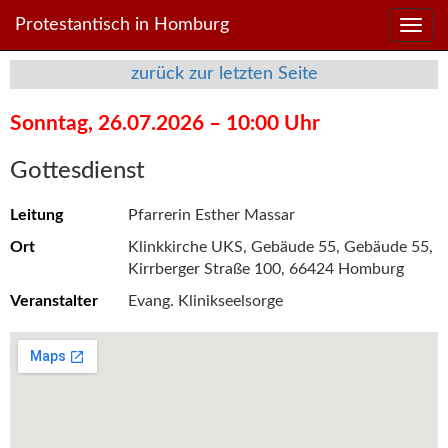
Direkt
Direkt
Protestantisch in Homburg
zum
zum
Inhalt
Inhalt
zurück zur letzten Seite
springen
springen
Sonntag, 26.07.2026 – 10:00 Uhr
Gottesdienst
Leitung
Pfarrerin Esther Massar
Ort
Klinkkirche UKS, Gebäude 55, Gebäude 55,
Kirrberger Straße 100, 66424 Homburg
Veranstalter
Evang. Klinikseelsorge