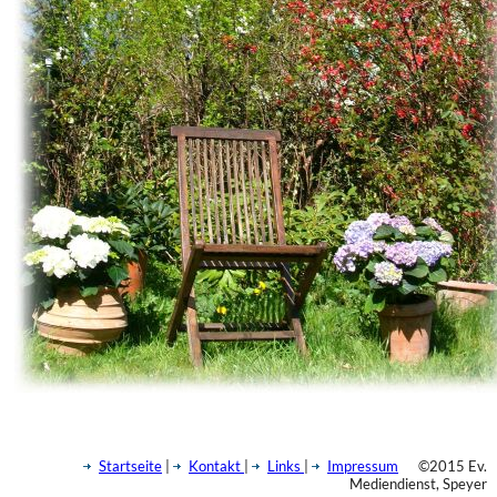
Startseite
|
Kontakt
|
Links
|
Impressum
©2015 Ev.
Mediendienst, Speyer