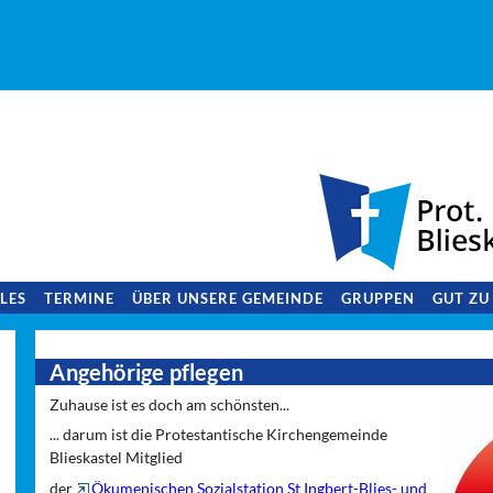
LES
TERMINE
ÜBER UNSERE GEMEINDE
GRUPPEN
GUT ZU
Angehörige pflegen
Zuhause ist es doch am schönsten...
... darum ist die Protestantische Kirchengemeinde
Blieskastel Mitglied
der
Ökumenischen Sozialstation St Ingbert-Blies- und