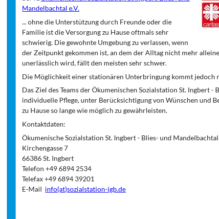
Mandelbachtal e.V.
... ohne die Unterstützung durch Freunde oder die
Familie ist die Versorgung zu Hause oftmals sehr
schwierig. Die gewohnte Umgebung zu verlassen, wenn
der Zeitpunkt gekommen ist, an dem der Alltag nicht mehr allein
unerlässlich wird, fällt den meisten sehr schwer.
Die Möglichkeit einer stationären Unterbringung kommt jedoch n
Das Ziel des Teams der Ökumenischen Sozialstation St. Ingbert - B
individuelle Pflege, unter Berücksichtigung von Wünschen und B
zu Hause so lange wie möglich zu gewährleisten.
Kontaktdaten:
Ökumenische Sozialstation St. Ingbert - Blies- und Mandelbacht
Kirchengasse 7
66386 St. Ingbert
Telefon +49 6894 2534
Telefax +49 6894 39201
E-Mail
info(at)sozialstation-igb.de