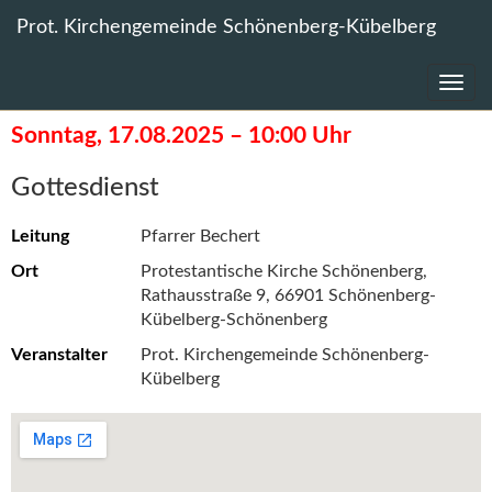
Direkt
Direkt
Prot. Kirchengemeinde Schönenberg-Kübelberg
zum
zum
Inhalt
Inhalt
zurück zur letzten Seite
springen
springen
Sonntag, 17.08.2025 – 10:00 Uhr
Gottesdienst
Leitung
Pfarrer Bechert
Ort
Protestantische Kirche Schönenberg,
Rathausstraße 9, 66901 Schönenberg-
Kübelberg-Schönenberg
Veranstalter
Prot. Kirchengemeinde Schönenberg-
Kübelberg