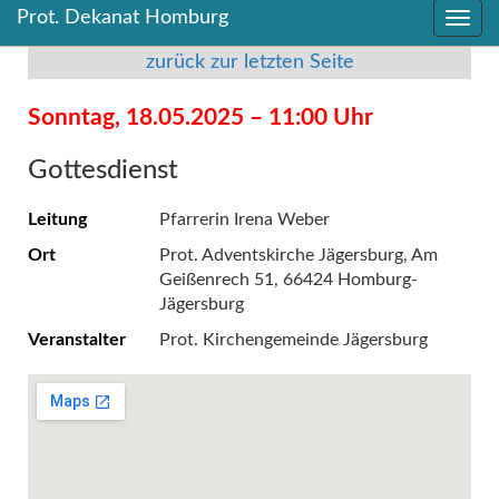
Prot. Dekanat Homburg
Direkt
Direkt
zum
zum
zurück zur letzten Seite
Inhalt
Inhalt
springen
springen
Sonntag, 18.05.2025 – 11:00 Uhr
Gottesdienst
Leitung
Pfarrerin Irena Weber
Ort
Prot. Adventskirche Jägersburg, Am
Geißenrech 51, 66424 Homburg-
Jägersburg
Veranstalter
Prot. Kirchengemeinde Jägersburg