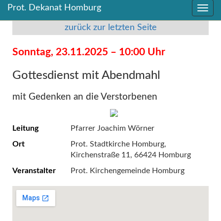
Prot. Dekanat Homburg
Direkt
Direkt
zum
zum
zurück zur letzten Seite
Inhalt
Inhalt
springen
springen
Sonntag, 23.11.2025 – 10:00 Uhr
Gottesdienst mit Abendmahl
mit Gedenken an die Verstorbenen
Leitung
Pfarrer Joachim Wörner
Ort
Prot. Stadtkirche Homburg,
Kirchenstraße 11, 66424 Homburg
Veranstalter
Prot. Kirchengemeinde Homburg