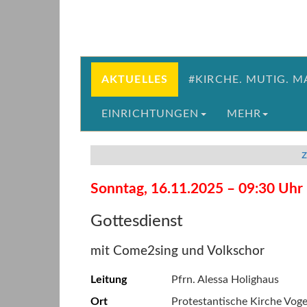
Direkt
Direkt
zum
zum
Inhalt
Inhalt
springen
springen
AKTUELLES
#KIRCHE. MUTIG. M
EINRICHTUNGEN
MEHR
z
Sonntag, 16.11.2025 – 09:30 Uhr
Gottesdienst
mit Come2sing und Volkschor
Leitung
Pfrn. Alessa Holighaus
Ort
Protestantische Kirche Vog