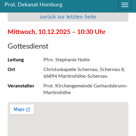
Prot. Dekanat Homburg
Direkt
Direkt
zum
zum
zurück zur letzten Seite
Inhalt
Inhalt
springen
springen
Mittwoch, 10.12.2025 – 10:30 Uhr
Gottesdienst
Leitung
Pfrn. Stephanie Nolte
Ort
Christuskapelle Schernau, Schernau 8,
66894 Martinshöhe-Schernau
Veranstalter
Prot. Kirchengemeinde Gerhardsbrunn-
Martinshöhe