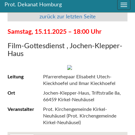
Prot. Dekanat Homburg
Direkt
Direkt
zum
zum
zurück zur letzten Seite
Inhalt
Inhalt
springen
springen
Samstag, 15.11.2025 – 18:00 Uhr
Film-Gottesdienst , Jochen-Klepper-
Haus
Leitung
Pfarrerehepaar Elisabeht Utech-
Kieckhoefel und Ilmar Kieckhoefel
Ort
Jochen-Klepper-Haus, Triftstraße 8a,
66459 Kirkel-Neuhäusel
Veranstalter
Prot. Kirchengemeinde Kirkel-
Neuhäusel (Prot. Kirchengemeinde
Kirkel-Neuhäusel)