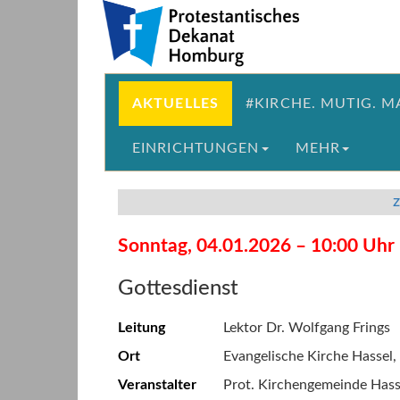
Direkt
Direkt
zum
zum
Inhalt
Inhalt
springen
springen
AKTUELLES
#KIRCHE. MUTIG. M
EINRICHTUNGEN
MEHR
z
Sonntag, 04.01.2026 – 10:00 Uhr
Gottesdienst
Leitung
Lektor Dr. Wolfgang Frings
Ort
Evangelische Kirche Hassel,
Veranstalter
Prot. Kirchengemeinde Hass