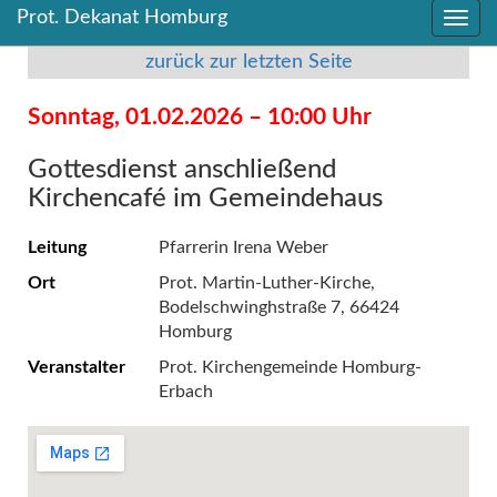
Prot. Dekanat Homburg
Direkt
Direkt
zum
zum
zurück zur letzten Seite
Inhalt
Inhalt
springen
springen
Sonntag, 01.02.2026 – 10:00 Uhr
Gottesdienst anschließend
Kirchencafé im Gemeindehaus
Leitung
Pfarrerin Irena Weber
Ort
Prot. Martin-Luther-Kirche,
Bodelschwinghstraße 7, 66424
Homburg
Veranstalter
Prot. Kirchengemeinde Homburg-
Erbach