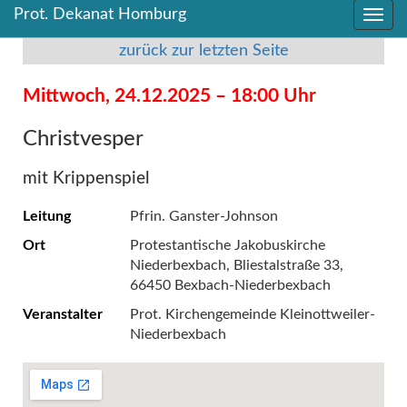
Prot. Dekanat Homburg
Direkt
Direkt
zum
zum
zurück zur letzten Seite
Inhalt
Inhalt
springen
springen
Mittwoch, 24.12.2025 – 18:00 Uhr
Christvesper
mit Krippenspiel
Leitung
Pfrin. Ganster-Johnson
Ort
Protestantische Jakobuskirche
Niederbexbach, Bliestalstraße 33,
66450 Bexbach-Niederbexbach
Veranstalter
Prot. Kirchengemeinde Kleinottweiler-
Niederbexbach