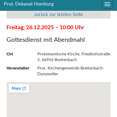
Prot. Dekanat Homburg
Direkt
Direkt
zum
zum
zurück zur letzten Seite
Inhalt
Inhalt
springen
springen
Freitag, 26.12.2025 – 10:00 Uhr
Gottesdienst mit Abendmahl
Ort
Protestantische Kirche, Friedhofsstraße
5, 66916 Breitenbach
Veranstalter
Prot. Kirchengemeinde Breitenbach-
Dunzweiler