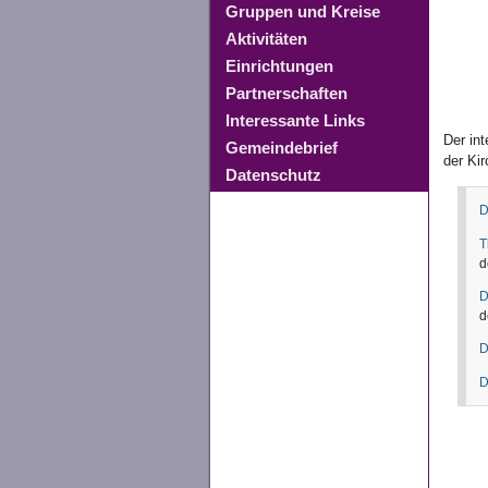
Gruppen und Kreise
Aktivitäten
Einrichtungen
Partnerschaften
Interessante Links
Der in
Gemeindebrief
der Ki
Datenschutz
D
T
d
D
d
D
D