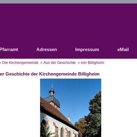
Pfarramt
Adressen
Impressum
eMail
»
Die Kirchengemeinde
»
Aus der Geschichte
» von Billigheim
er Geschichte der Kirchengemeinde Billigheim