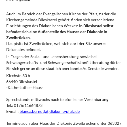
Auch im Bereich der Evangelischen Kirche der Pfalz, zu der die
Kirchengemeinde Blieskastel gehört, finden sich verschiedene
Einrichtungen des Diakonischen Werkes:
In Blieskastel selbst
befindet sich eine Außenstelle des Hauses der Diakonie in
Zweibrücken.
Hauptsitz ist Zweibrücken, weil sich dort der Sitz unseres
Dekanates befindet.
In Fragen der Sozial- und Lebensberatung, sowie bei
Schwangerschafts- und Schwangerschaftskonfliktberatung dürfen
Sie sich gerne an diese staatlich anerkannte Außenstelle wenden.
Kirchstr. 30 b
66440 Blieskastel
-Käthe-Luther-Haus-
Sprechstunde mittwochs nach telefonischer Vereinbarung
Tel.: 0176/11664873
E-mail:
bianca.berndt(at)diakonie-pfalz.de
Termine auch über Haus der Diakonie Zweibrücken unter 06332 /