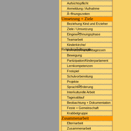
Aufsichtspflicht
Anmeldung / Aufnahme
Ã–ffnungszeiten
Umsetzung + Ziele
Beziehung Kind und Erzieher
Ziele / Umsetzung
EingewÃ¶hnungsphase
Teamarbeit
Kinderkirche/
ReligionspÃ¤dagogik
FrÃ¼hstÃ¼ck/Mittagessen
Bewegung
Partizipation/Kinderparlament
Lernkompetenzen
Freispiel
Schulvorbereitung
Projekte
SprachfÃ¶rderung
Interkulturelle Arbeit
Tagesablauf
Beobachtung + Dokumentation
Feste + Gemeinschaft
Krabbelgruppe
Zusammenarbeit
Elternarbeit
Zusammenarbeit