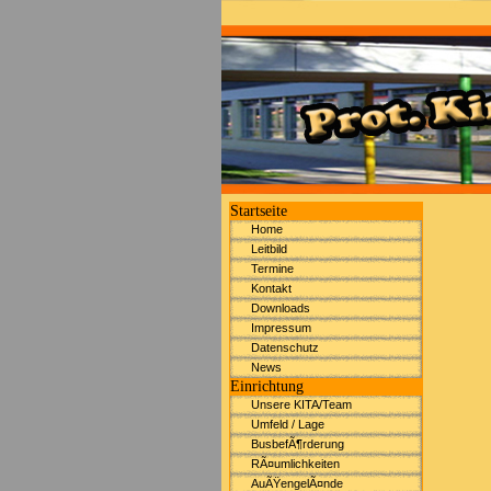
Startseite
Home
Leitbild
Termine
Kontakt
Downloads
Impressum
Datenschutz
News
Einrichtung
Unsere KITA/Team
Umfeld / Lage
BusbefÃ¶rderung
RÃ¤umlichkeiten
AuÃŸengelÃ¤nde