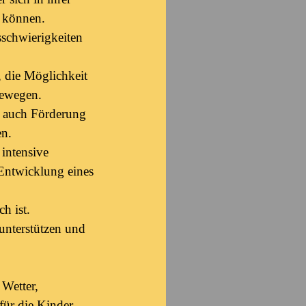
n können.
schwierigkeiten
, die Möglichkeit
bewegen.
t auch Förderung
en.
 intensive
Entwicklung eines
h ist.
unterstützen und
 Wetter,
 für die Kinder