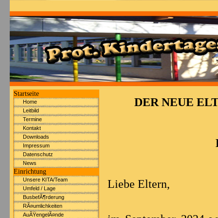
Startseite
DER NEUE EL
Home
Leitbild
Termine
Kontakt
Downloads
Impressum
Datenschutz
News
Einrichtung
Unsere KITA/Team
Liebe Eltern,
Umfeld / Lage
BusbefÃ¶rderung
RÃ¤umlichkeiten
AuÃŸengelÃ¤nde