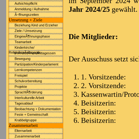
im September 2024 w
Aufsichtspflicht
Jahr 2024/25
gewählt
Anmeldung / Aufnahme
Ã–ffnungszeiten
Umsetzung + Ziele
Beziehung Kind und Erzieher
Ziele / Umsetzung
Die Mitglieder:
EingewÃ¶hnungsphase
Teamarbeit
Kinderkirche/
ReligionspÃ¤dagogik
FrÃ¼hstÃ¼ck/Mittagessen
Der Ausschuss setzt si
Bewegung
Partizipation/Kinderparlament
Lernkompetenzen
1. Vorsitzende:
Freispiel
Schulvorbereitung
2. Vorsitzende:
Projekte
Kassenwartin/Proto
SprachfÃ¶rderung
Interkulturelle Arbeit
Beisitzerin:
Tagesablauf
Beobachtung + Dokumentation
Beisitzerin:
L
Feste + Gemeinschaft
Beisitzeri
Krabbelgruppe
Zusammenarbeit
Elternarbeit
Zusammenarbeit